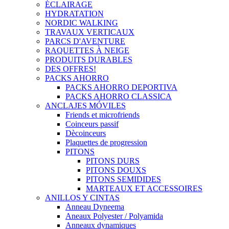
ÉCLAIRAGE
HYDRATATION
NORDIC WALKING
TRAVAUX VERTICAUX
PARCS D'AVENTURE
RAQUETTES À NEIGE
PRODUITS DURABLES
DES OFFRES!
PACKS AHORRO
PACKS AHORRO DEPORTIVA
PACKS AHORRO CLASSICA
ANCLAJES MÓVILES
Friends et microfriends
Coinceurs passif
Dècoinceurs
Plaquettes de progression
PITONS
PITONS DURS
PITONS DOUXS
PITONS SEMIDIDES
MARTEAUX ET ACCESSOIRES
ANILLOS Y CINTAS
Anneau Dyneema
Aneaux Polyester / Polyamida
Anneaux dynamiques