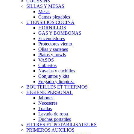
COUSSINS
SILLAS Y MESAS
Mesas
Camas plegables
UTENSILIOS COCINA
HORNILLOS
GAS Y BOMBONAS
Encendedores
Protectores viento
Ollas y sartenes
Platos y bowls
VASOS
Cubiertos
Navajas y cuchillos
Conjuntos y kits
Fregado y limpieza
BOUTEILLES ET THERMOS
HIGIENE PERSONAL
Jabones
Neceseres
Toallas
Lavado de ropa
Duchas portatiles
FILTRES ET POTABILISATEURS
PRIMEROS AUXILIOS