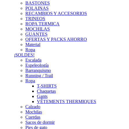
BASTONES
POLAINAS
RECAMBIOS Y ACCESORIOS
TRINEOS
ROPA TERMICA
MOCHILAS
GUANTES
OFERTAS Y PACKS AHORRO
Material
Ropa
¡SOLDES!
Escalada
Espeleología
Barranquismo
Running / Trail
Ropa
T-SHIRTS
Chaquetas
Gants
VÊTEMENTS THERMIQUES
Calzado
Mochilas
Cuerdas
Sacos de dormir
Pies de gato