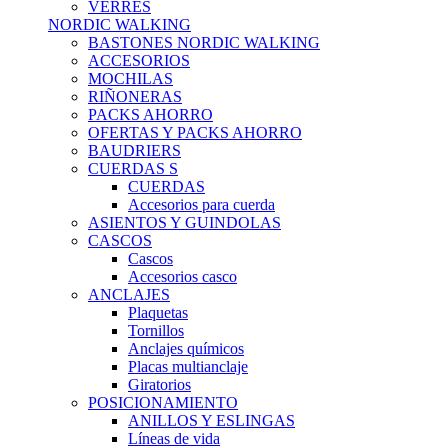
VERRES
NORDIC WALKING
BASTONES NORDIC WALKING
ACCESORIOS
MOCHILAS
RIÑONERAS
PACKS AHORRO
OFERTAS Y PACKS AHORRO
BAUDRIERS
CUERDAS S
CUERDAS
Accesorios para cuerda
ASIENTOS Y GUINDOLAS
CASCOS
Cascos
Accesorios casco
ANCLAJES
Plaquetas
Tornillos
Anclajes químicos
Placas multianclaje
Giratorios
POSICIONAMIENTO
ANILLOS Y ESLINGAS
Líneas de vida