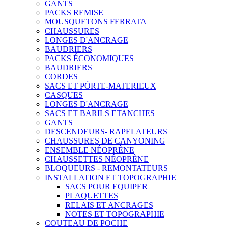
GANTS
PACKS REMISE
MOUSQUETONS FERRATA
CHAUSSURES
LONGES D'ANCRAGE
BAUDRIERS
PACKS ÉCONOMIQUES
BAUDRIERS
CORDES
SACS ET PÓRTE-MATERIEUX
CASQUES
LONGES D'ANCRAGE
SACS ET BARILS ETANCHES
GANTS
DESCENDEURS- RAPELATEURS
CHAUSSURES DE CANYONING
ENSEMBLE NÉOPRÈNE
CHAUSSETTES NÉOPRÈNE
BLOQUEURS - REMONTATEURS
INSTALLATION ET TOPOGRAPHIE
SACS POUR EQUIPER
PLAQUETTES
RELAIS ET ANCRAGES
NOTES ET TOPOGRAPHIE
COUTEAU DE POCHE