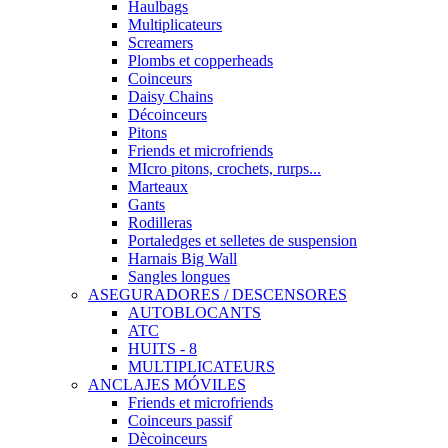
Haulbags
Multiplicateurs
Screamers
Plombs et copperheads
Coinceurs
Daisy Chains
Décoinceurs
Pitons
Friends et microfriends
MIcro pitons, crochets, rurps...
Marteaux
Gants
Rodilleras
Portaledges et selletes de suspension
Harnais Big Wall
Sangles longues
ASEGURADORES / DESCENSORES
AUTOBLOCANTS
ATC
HUITS - 8
MULTIPLICATEURS
ANCLAJES MÓVILES
Friends et microfriends
Coinceurs passif
Dècoinceurs