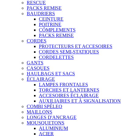
RESCUE
PACKS REMISE
BAUDRIERS
CEINTURE
POITRINE
CÓMPLEMENTS
PACKS REMISE
CORDES
PROTECTEURS ET ACCESOIRES
CORDES SEMI-STATIQUES
CORDELETTES
GANTS
CASQUES
HAULBAGS ET SACS
ÉCLAIRAGE
LAMPES FRONTALES
TORCHES ET LANTERNES
ACCESOIRES ÉCLAIRAGE
AUXILIAIRES ET À SIGNALISATION
COMBI SPÉLEO
MAILLONS
LONGES D'ANCRAGE
MOUSQUETONS
ALUMINIUM
ACIER