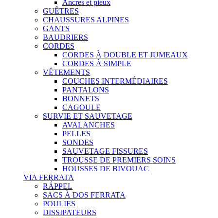
Ancres et pieux
GUÊTRES
CHAUSSURES ALPINES
GANTS
BAUDRIERS
CORDES
CORDES À DOUBLE ET JUMEAUX
CORDES À SIMPLE
VÊTEMENTS
COUCHES INTERMÉDIAIRES
PANTALONS
BONNETS
CAGOULE
SURVIE ET SAUVETAGE
AVALANCHES
PELLES
SONDES
SAUVETAGE FISSURES
TROUSSE DE PREMIERS SOINS
HOUSSES DE BIVOUAC
VIA FERRATA
RÁPPEL
SACS À DOS FERRATA
POULIES
DISSIPATEURS