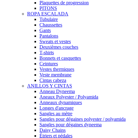
Plaquettes de progression
PITONS
ROPA ESCALADA
Tubulaire
Chaussettes
Gants
Pantalons
Sweats et vestes
Deuxièmes couches
T-shirts
Bonnets et casquettes
Ceintures
Vestes thermiques
Veste membrane
Cintas cabeza
ANILLOS Y CINTAS
Anneau Dyneema
Aneaux Polyester / Polyamida
Anneaux dynamiques
Longes d'ancrage
Sangles au mètre
Sangles pour dégaines polyester / polyamida
Sangles pour dégaines dyneema
Daisy Chains
Étriers et pédales