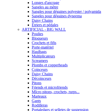
Longes d'ancrage
Sangles au mètre
Sangles pour dégaines polyester / polyamida
Sangles pour dégaines dyneema
Daisy Chains
Étriers et pédales
ARTIFICIAL - BIG WALL
Poulies
Bloqueurs
Crochets et fifis
Porte-matériel
Haulbags
Multiplicateurs
Screamers
Plombs et copperheads
Coinceurs
Daisy Chains
Décoinceurs
Pitons
Friends et microfriends
MIcro pitons, crochets, rurps...
Marteaux
Gants
Rodilleras
Portaledges et selletes de suspension