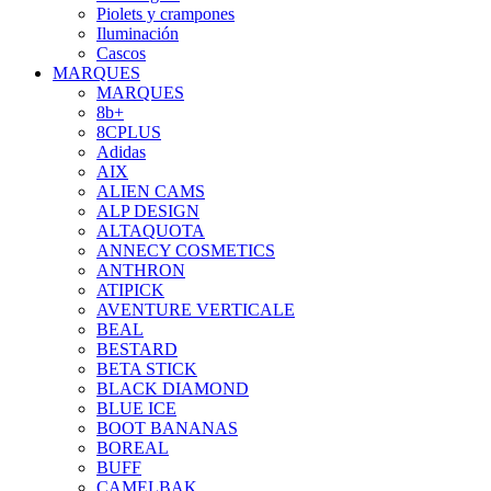
Piolets y crampones
Iluminación
Cascos
MARQUES
MARQUES
8b+
8CPLUS
Adidas
AIX
ALIEN CAMS
ALP DESIGN
ALTAQUOTA
ANNECY COSMETICS
ANTHRON
ATIPICK
AVENTURE VERTICALE
BEAL
BESTARD
BETA STICK
BLACK DIAMOND
BLUE ICE
BOOT BANANAS
BOREAL
BUFF
CAMELBAK