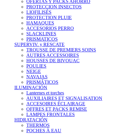
OFERTAS Y PACKS AHORRO
PROTECCION INSECTOS
LIOFILISÉS
PROTECTION PLUIE
HAMAQUES
ACCESORIOS PERRO
SLACKLINES
PRISMATICOS
SUPERVIV. y RESCATE
TROUSSE DE PREMIERS SOINS
AUTRES ACCESSOIRES
HOUSSES DE BIVOUAC
POULIES
NEIGE
NAVAJAS
PRISMÁTICOS
ILUMINACIÓN
Lanternes et torches
AUXILIAIRES ET SIGNALISATION
ACCESOIRES ÉCLAIRAGE
OFFRES ET PACKS REMISE
LAMPES FRONTALES
HIDRATACIÓN
THERMOS
POCHES À EAU