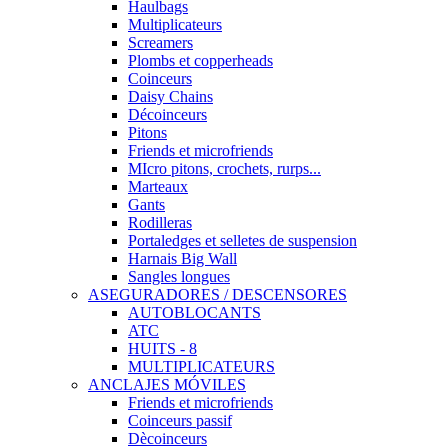
Haulbags
Multiplicateurs
Screamers
Plombs et copperheads
Coinceurs
Daisy Chains
Décoinceurs
Pitons
Friends et microfriends
MIcro pitons, crochets, rurps...
Marteaux
Gants
Rodilleras
Portaledges et selletes de suspension
Harnais Big Wall
Sangles longues
ASEGURADORES / DESCENSORES
AUTOBLOCANTS
ATC
HUITS - 8
MULTIPLICATEURS
ANCLAJES MÓVILES
Friends et microfriends
Coinceurs passif
Dècoinceurs