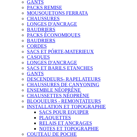
GANTS
PACKS REMISE
MOUSQUETONS FERRATA
CHAUSSURES
LONGES D'ANCRAGE
BAUDRIERS
PACKS ÉCONOMIQUES
BAUDRIERS
CORDES
SACS ET PÓRTE-MATERIEUX
CASQUES
LONGES D'ANCRAGE
SACS ET BARILS ETANCHES
GANTS
DESCENDEURS- RAPELATEURS
CHAUSSURES DE CANYONING
ENSEMBLE NÉOPRÈNE
CHAUSSETTES NÉOPRÈNE
BLOQUEURS - REMONTATEURS
INSTALLATION ET TOPOGRAPHIE
SACS POUR EQUIPER
PLAQUETTES
RELAIS ET ANCRAGES
NOTES ET TOPOGRAPHIE
COUTEAU DE POCHE