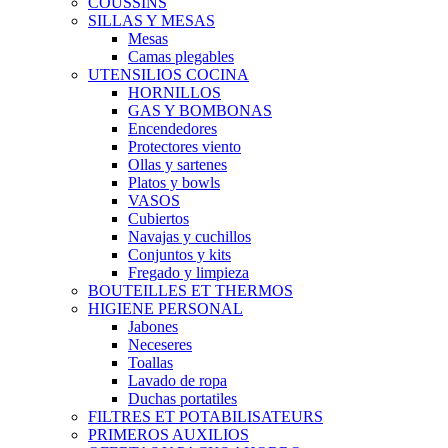
COUSSINS
SILLAS Y MESAS
Mesas
Camas plegables
UTENSILIOS COCINA
HORNILLOS
GAS Y BOMBONAS
Encendedores
Protectores viento
Ollas y sartenes
Platos y bowls
VASOS
Cubiertos
Navajas y cuchillos
Conjuntos y kits
Fregado y limpieza
BOUTEILLES ET THERMOS
HIGIENE PERSONAL
Jabones
Neceseres
Toallas
Lavado de ropa
Duchas portatiles
FILTRES ET POTABILISATEURS
PRIMEROS AUXILIOS