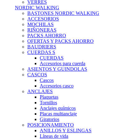
VERRES
NORDIC WALKING
BASTONES NORDIC WALKING
ACCESORIOS
MOCHILAS
RIÑONERAS
PACKS AHORRO
OFERTAS Y PACKS AHORRO
BAUDRIERS
CUERDAS S
CUERDAS
Accesorios para cuerda
ASIENTOS Y GUINDOLAS
CASCOS
Cascos
Accesorios casco
ANCLAJES
Plaquetas
Tornillos
Anclajes químicos
Placas multianclaje
Giratorios
POSICIONAMIENTO
ANILLOS Y ESLINGAS
Líneas de vida