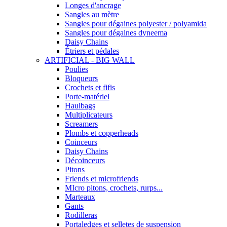
Longes d'ancrage
Sangles au mètre
Sangles pour dégaines polyester / polyamida
Sangles pour dégaines dyneema
Daisy Chains
Étriers et pédales
ARTIFICIAL - BIG WALL
Poulies
Bloqueurs
Crochets et fifis
Porte-matériel
Haulbags
Multiplicateurs
Screamers
Plombs et copperheads
Coinceurs
Daisy Chains
Décoinceurs
Pitons
Friends et microfriends
MIcro pitons, crochets, rurps...
Marteaux
Gants
Rodilleras
Portaledges et selletes de suspension