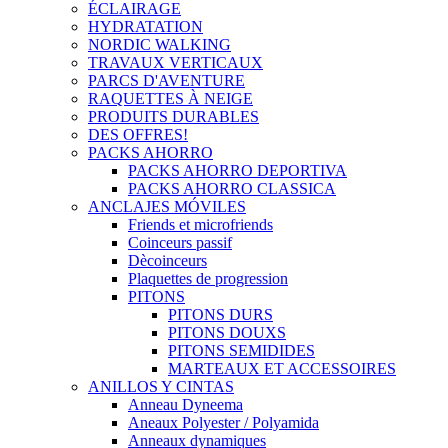
ÉCLAIRAGE
HYDRATATION
NORDIC WALKING
TRAVAUX VERTICAUX
PARCS D'AVENTURE
RAQUETTES À NEIGE
PRODUITS DURABLES
DES OFFRES!
PACKS AHORRO
PACKS AHORRO DEPORTIVA
PACKS AHORRO CLASSICA
ANCLAJES MÓVILES
Friends et microfriends
Coinceurs passif
Dècoinceurs
Plaquettes de progression
PITONS
PITONS DURS
PITONS DOUXS
PITONS SEMIDIDES
MARTEAUX ET ACCESSOIRES
ANILLOS Y CINTAS
Anneau Dyneema
Aneaux Polyester / Polyamida
Anneaux dynamiques