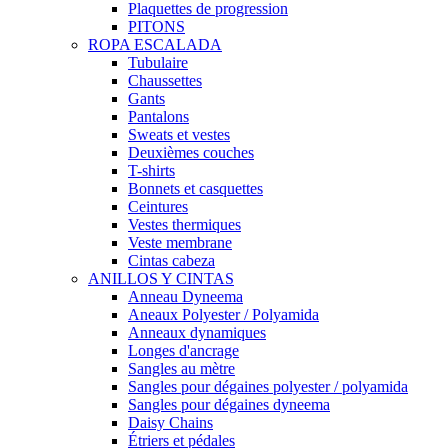
Plaquettes de progression
PITONS
ROPA ESCALADA
Tubulaire
Chaussettes
Gants
Pantalons
Sweats et vestes
Deuxièmes couches
T-shirts
Bonnets et casquettes
Ceintures
Vestes thermiques
Veste membrane
Cintas cabeza
ANILLOS Y CINTAS
Anneau Dyneema
Aneaux Polyester / Polyamida
Anneaux dynamiques
Longes d'ancrage
Sangles au mètre
Sangles pour dégaines polyester / polyamida
Sangles pour dégaines dyneema
Daisy Chains
Étriers et pédales