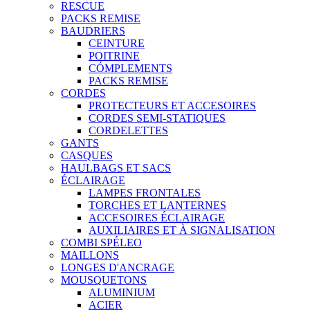
RESCUE
PACKS REMISE
BAUDRIERS
CEINTURE
POITRINE
CÓMPLEMENTS
PACKS REMISE
CORDES
PROTECTEURS ET ACCESOIRES
CORDES SEMI-STATIQUES
CORDELETTES
GANTS
CASQUES
HAULBAGS ET SACS
ÉCLAIRAGE
LAMPES FRONTALES
TORCHES ET LANTERNES
ACCESOIRES ÉCLAIRAGE
AUXILIAIRES ET À SIGNALISATION
COMBI SPÉLEO
MAILLONS
LONGES D'ANCRAGE
MOUSQUETONS
ALUMINIUM
ACIER