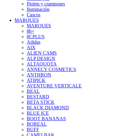
Piolets y crampones
Iluminación
Cascos
MARQUES
MARQUES
8b+
8CPLUS
Adidas
AIX
ALIEN CAMS
ALP DESIGN
ALTAQUOTA
ANNECY COSMETICS
ANTHRON
ATIPICK
AVENTURE VERTICALE
BEAL
BESTARD
BETA STICK
BLACK DIAMOND
BLUE ICE
BOOT BANANAS
BOREAL
BUFF
CAMELBAK