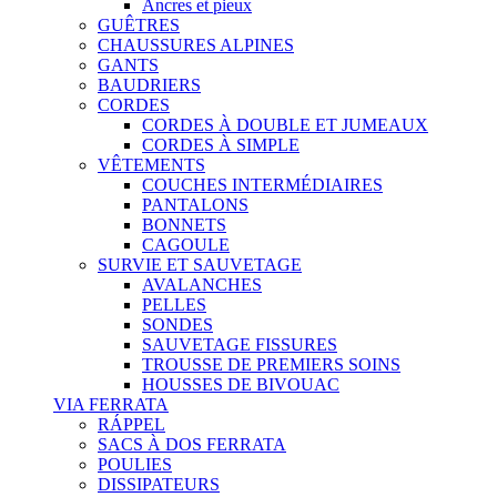
Ancres et pieux
GUÊTRES
CHAUSSURES ALPINES
GANTS
BAUDRIERS
CORDES
CORDES À DOUBLE ET JUMEAUX
CORDES À SIMPLE
VÊTEMENTS
COUCHES INTERMÉDIAIRES
PANTALONS
BONNETS
CAGOULE
SURVIE ET SAUVETAGE
AVALANCHES
PELLES
SONDES
SAUVETAGE FISSURES
TROUSSE DE PREMIERS SOINS
HOUSSES DE BIVOUAC
VIA FERRATA
RÁPPEL
SACS À DOS FERRATA
POULIES
DISSIPATEURS