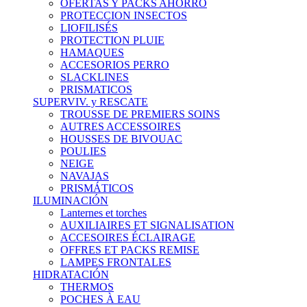
OFERTAS Y PACKS AHORRO
PROTECCION INSECTOS
LIOFILISÉS
PROTECTION PLUIE
HAMAQUES
ACCESORIOS PERRO
SLACKLINES
PRISMATICOS
SUPERVIV. y RESCATE
TROUSSE DE PREMIERS SOINS
AUTRES ACCESSOIRES
HOUSSES DE BIVOUAC
POULIES
NEIGE
NAVAJAS
PRISMÁTICOS
ILUMINACIÓN
Lanternes et torches
AUXILIAIRES ET SIGNALISATION
ACCESOIRES ÉCLAIRAGE
OFFRES ET PACKS REMISE
LAMPES FRONTALES
HIDRATACIÓN
THERMOS
POCHES À EAU