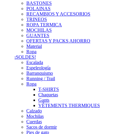
BASTONES
POLAINAS
RECAMBIOS Y ACCESORIOS
TRINEOS
ROPA TERMICA
MOCHILAS
GUANTES
OFERTAS Y PACKS AHORRO
Material
Ropa
¡SOLDES!
Escalada
Espeleología
Barranquismo
Running / Trail
Ropa
T-SHIRTS
Chaquetas
Gants
VÊTEMENTS THERMIQUES
Calzado
Mochilas
Cuerdas
Sacos de dormir
Pies de gato