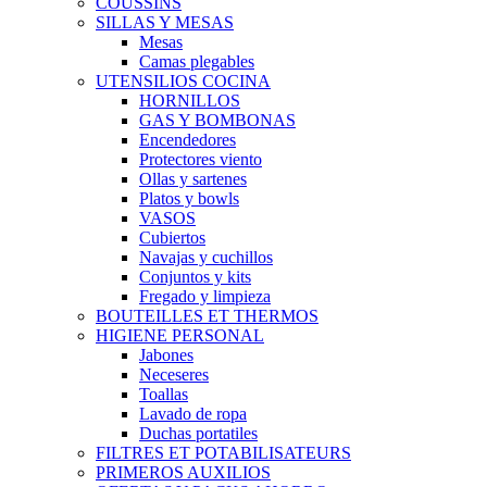
COUSSINS
SILLAS Y MESAS
Mesas
Camas plegables
UTENSILIOS COCINA
HORNILLOS
GAS Y BOMBONAS
Encendedores
Protectores viento
Ollas y sartenes
Platos y bowls
VASOS
Cubiertos
Navajas y cuchillos
Conjuntos y kits
Fregado y limpieza
BOUTEILLES ET THERMOS
HIGIENE PERSONAL
Jabones
Neceseres
Toallas
Lavado de ropa
Duchas portatiles
FILTRES ET POTABILISATEURS
PRIMEROS AUXILIOS