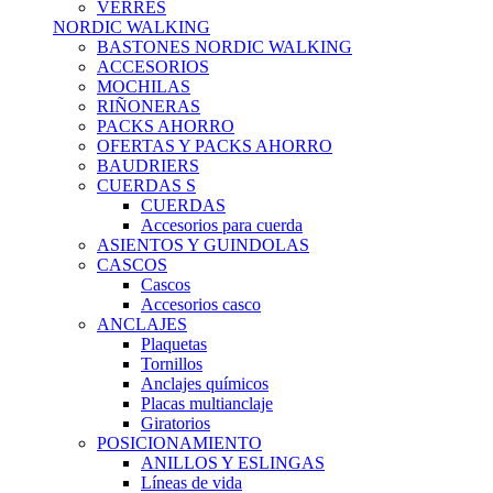
VERRES
NORDIC WALKING
BASTONES NORDIC WALKING
ACCESORIOS
MOCHILAS
RIÑONERAS
PACKS AHORRO
OFERTAS Y PACKS AHORRO
BAUDRIERS
CUERDAS S
CUERDAS
Accesorios para cuerda
ASIENTOS Y GUINDOLAS
CASCOS
Cascos
Accesorios casco
ANCLAJES
Plaquetas
Tornillos
Anclajes químicos
Placas multianclaje
Giratorios
POSICIONAMIENTO
ANILLOS Y ESLINGAS
Líneas de vida