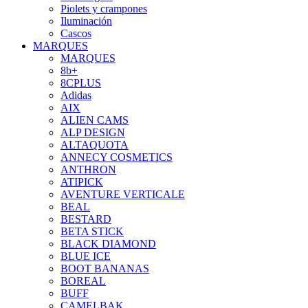
Piolets y crampones
Iluminación
Cascos
MARQUES
MARQUES
8b+
8CPLUS
Adidas
AIX
ALIEN CAMS
ALP DESIGN
ALTAQUOTA
ANNECY COSMETICS
ANTHRON
ATIPICK
AVENTURE VERTICALE
BEAL
BESTARD
BETA STICK
BLACK DIAMOND
BLUE ICE
BOOT BANANAS
BOREAL
BUFF
CAMELBAK