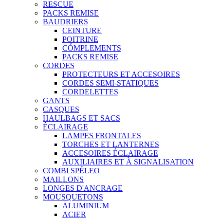
RESCUE
PACKS REMISE
BAUDRIERS
CEINTURE
POITRINE
CÓMPLEMENTS
PACKS REMISE
CORDES
PROTECTEURS ET ACCESOIRES
CORDES SEMI-STATIQUES
CORDELETTES
GANTS
CASQUES
HAULBAGS ET SACS
ÉCLAIRAGE
LAMPES FRONTALES
TORCHES ET LANTERNES
ACCESOIRES ÉCLAIRAGE
AUXILIAIRES ET À SIGNALISATION
COMBI SPÉLEO
MAILLONS
LONGES D'ANCRAGE
MOUSQUETONS
ALUMINIUM
ACIER