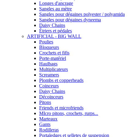
Longes d'ancrage
Sangles au mètre
Sangles pour dégaines polyester / polyamida
Sangles pour dégaines dyneema
Daisy Chains
Étriers et pédales
ARTIFICIAL - BIG WALL
Poulies
Bloqueurs
Crochets et fifis
Porte-matériel
Haulbags
Multiplicateurs
Screamers
Plombs et copperheads
Coinceurs
Daisy Chains
Décoinceurs
Pitons
Friends et microfriends
MIcro pitons, crochets, rurps...
Marteaux
Gants
Rodilleras
Portaledges et selletes de suspension