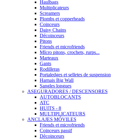
Haulbags
Multiplicateurs
Screamers
Plombs et copperheads
Coinceurs
Daisy Chains
Décoinceurs
Pitons
Friends et microfriends
MIcro pitons, crochets, rurps...
Marteaux
Gants
Rodilleras
Portaledges et selletes de suspension
Harnais Big Wall
Sangles longues
ASEGURADORES / DESCENSORES
AUTOBLOCANTS
ATC
HUITS - 8
MULTIPLICATEURS
ANCLAJES MÓVILES
Friends et microfriends
Coinceurs passif
Dècoinceurs