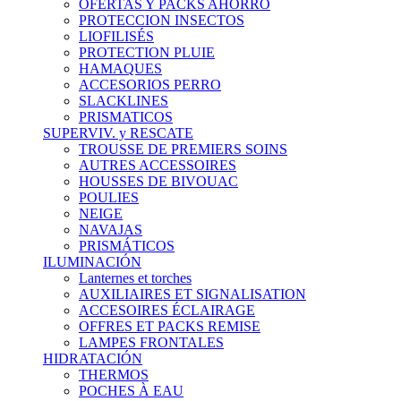
OFERTAS Y PACKS AHORRO
PROTECCION INSECTOS
LIOFILISÉS
PROTECTION PLUIE
HAMAQUES
ACCESORIOS PERRO
SLACKLINES
PRISMATICOS
SUPERVIV. y RESCATE
TROUSSE DE PREMIERS SOINS
AUTRES ACCESSOIRES
HOUSSES DE BIVOUAC
POULIES
NEIGE
NAVAJAS
PRISMÁTICOS
ILUMINACIÓN
Lanternes et torches
AUXILIAIRES ET SIGNALISATION
ACCESOIRES ÉCLAIRAGE
OFFRES ET PACKS REMISE
LAMPES FRONTALES
HIDRATACIÓN
THERMOS
POCHES À EAU