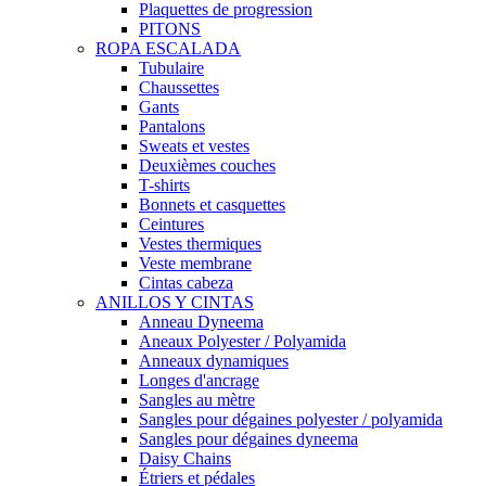
Plaquettes de progression
PITONS
ROPA ESCALADA
Tubulaire
Chaussettes
Gants
Pantalons
Sweats et vestes
Deuxièmes couches
T-shirts
Bonnets et casquettes
Ceintures
Vestes thermiques
Veste membrane
Cintas cabeza
ANILLOS Y CINTAS
Anneau Dyneema
Aneaux Polyester / Polyamida
Anneaux dynamiques
Longes d'ancrage
Sangles au mètre
Sangles pour dégaines polyester / polyamida
Sangles pour dégaines dyneema
Daisy Chains
Étriers et pédales