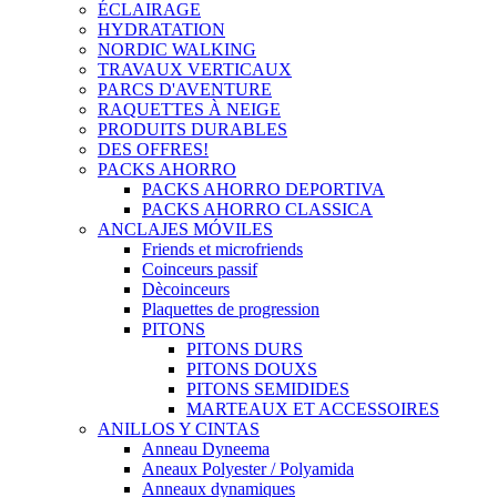
ÉCLAIRAGE
HYDRATATION
NORDIC WALKING
TRAVAUX VERTICAUX
PARCS D'AVENTURE
RAQUETTES À NEIGE
PRODUITS DURABLES
DES OFFRES!
PACKS AHORRO
PACKS AHORRO DEPORTIVA
PACKS AHORRO CLASSICA
ANCLAJES MÓVILES
Friends et microfriends
Coinceurs passif
Dècoinceurs
Plaquettes de progression
PITONS
PITONS DURS
PITONS DOUXS
PITONS SEMIDIDES
MARTEAUX ET ACCESSOIRES
ANILLOS Y CINTAS
Anneau Dyneema
Aneaux Polyester / Polyamida
Anneaux dynamiques