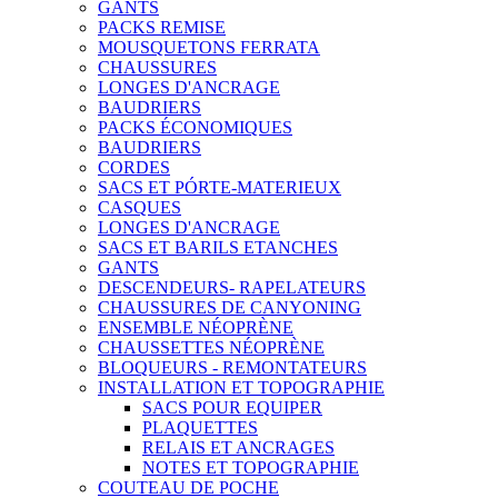
GANTS
PACKS REMISE
MOUSQUETONS FERRATA
CHAUSSURES
LONGES D'ANCRAGE
BAUDRIERS
PACKS ÉCONOMIQUES
BAUDRIERS
CORDES
SACS ET PÓRTE-MATERIEUX
CASQUES
LONGES D'ANCRAGE
SACS ET BARILS ETANCHES
GANTS
DESCENDEURS- RAPELATEURS
CHAUSSURES DE CANYONING
ENSEMBLE NÉOPRÈNE
CHAUSSETTES NÉOPRÈNE
BLOQUEURS - REMONTATEURS
INSTALLATION ET TOPOGRAPHIE
SACS POUR EQUIPER
PLAQUETTES
RELAIS ET ANCRAGES
NOTES ET TOPOGRAPHIE
COUTEAU DE POCHE