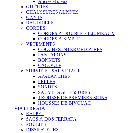
Ancres et pieux
GUÊTRES
CHAUSSURES ALPINES
GANTS
BAUDRIERS
CORDES
CORDES À DOUBLE ET JUMEAUX
CORDES À SIMPLE
VÊTEMENTS
COUCHES INTERMÉDIAIRES
PANTALONS
BONNETS
CAGOULE
SURVIE ET SAUVETAGE
AVALANCHES
PELLES
SONDES
SAUVETAGE FISSURES
TROUSSE DE PREMIERS SOINS
HOUSSES DE BIVOUAC
VIA FERRATA
RÁPPEL
SACS À DOS FERRATA
POULIES
DISSIPATEURS