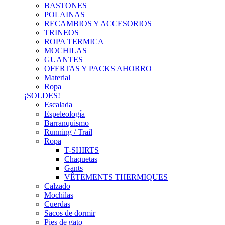
BASTONES
POLAINAS
RECAMBIOS Y ACCESORIOS
TRINEOS
ROPA TERMICA
MOCHILAS
GUANTES
OFERTAS Y PACKS AHORRO
Material
Ropa
¡SOLDES!
Escalada
Espeleología
Barranquismo
Running / Trail
Ropa
T-SHIRTS
Chaquetas
Gants
VÊTEMENTS THERMIQUES
Calzado
Mochilas
Cuerdas
Sacos de dormir
Pies de gato