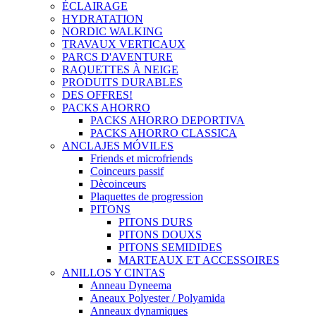
ÉCLAIRAGE
HYDRATATION
NORDIC WALKING
TRAVAUX VERTICAUX
PARCS D'AVENTURE
RAQUETTES À NEIGE
PRODUITS DURABLES
DES OFFRES!
PACKS AHORRO
PACKS AHORRO DEPORTIVA
PACKS AHORRO CLASSICA
ANCLAJES MÓVILES
Friends et microfriends
Coinceurs passif
Dècoinceurs
Plaquettes de progression
PITONS
PITONS DURS
PITONS DOUXS
PITONS SEMIDIDES
MARTEAUX ET ACCESSOIRES
ANILLOS Y CINTAS
Anneau Dyneema
Aneaux Polyester / Polyamida
Anneaux dynamiques