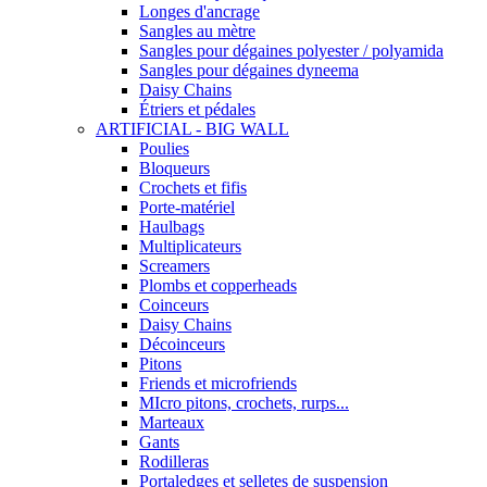
Longes d'ancrage
Sangles au mètre
Sangles pour dégaines polyester / polyamida
Sangles pour dégaines dyneema
Daisy Chains
Étriers et pédales
ARTIFICIAL - BIG WALL
Poulies
Bloqueurs
Crochets et fifis
Porte-matériel
Haulbags
Multiplicateurs
Screamers
Plombs et copperheads
Coinceurs
Daisy Chains
Décoinceurs
Pitons
Friends et microfriends
MIcro pitons, crochets, rurps...
Marteaux
Gants
Rodilleras
Portaledges et selletes de suspension