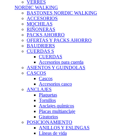
VERRES
NORDIC WALKING
BASTONES NORDIC WALKING
ACCESORIOS
MOCHILAS
RIÑONERAS
PACKS AHORRO
OFERTAS Y PACKS AHORRO
BAUDRIERS
CUERDAS S
CUERDAS
Accesorios para cuerda
ASIENTOS Y GUINDOLAS
CASCOS
Cascos
Accesorios casco
ANCLAJES
Plaquetas
Tornillos
Anclajes químicos
Placas multianclaje
Giratorios
POSICIONAMIENTO
ANILLOS Y ESLINGAS
Líneas de vida