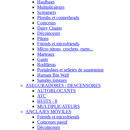
Haulbags
Multiplicateurs
Screamers
Plombs et copperheads
Coinceurs
Daisy Chains
Décoinceurs
Pitons
Friends et microfriends
MIcro pitons, crochets, rurps...
Marteaux
Gants
Rodilleras
Portaledges et selletes de suspension
Harnais Big Wall
Sangles longues
ASEGURADORES / DESCENSORES
AUTOBLOCANTS
ATC
HUITS - 8
MULTIPLICATEURS
ANCLAJES MÓVILES
Friends et microfriends
Coinceurs passif
Dècoinceurs