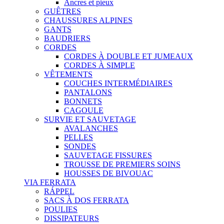
Ancres et pieux
GUÊTRES
CHAUSSURES ALPINES
GANTS
BAUDRIERS
CORDES
CORDES À DOUBLE ET JUMEAUX
CORDES À SIMPLE
VÊTEMENTS
COUCHES INTERMÉDIAIRES
PANTALONS
BONNETS
CAGOULE
SURVIE ET SAUVETAGE
AVALANCHES
PELLES
SONDES
SAUVETAGE FISSURES
TROUSSE DE PREMIERS SOINS
HOUSSES DE BIVOUAC
VIA FERRATA
RÁPPEL
SACS À DOS FERRATA
POULIES
DISSIPATEURS