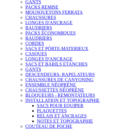
GANTS
PACKS REMISE
MOUSQUETONS FERRATA
CHAUSSURES
LONGES D'ANCRAGE
BAUDRIERS
PACKS ÉCONOMIQUES
BAUDRIERS
CORDES
SACS ET PÓRTE-MATERIEUX
CASQUES
LONGES D'ANCRAGE
SACS ET BARILS ETANCHES
GANTS
DESCENDEURS- RAPELATEURS
CHAUSSURES DE CANYONING
ENSEMBLE NÉOPRÈNE
CHAUSSETTES NÉOPRÈNE
BLOQUEURS - REMONTATEURS
INSTALLATION ET TOPOGRAPHIE
SACS POUR EQUIPER
PLAQUETTES
RELAIS ET ANCRAGES
NOTES ET TOPOGRAPHIE
COUTEAU DE POCHE