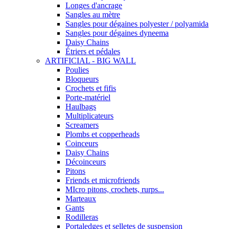
Longes d'ancrage
Sangles au mètre
Sangles pour dégaines polyester / polyamida
Sangles pour dégaines dyneema
Daisy Chains
Étriers et pédales
ARTIFICIAL - BIG WALL
Poulies
Bloqueurs
Crochets et fifis
Porte-matériel
Haulbags
Multiplicateurs
Screamers
Plombs et copperheads
Coinceurs
Daisy Chains
Décoinceurs
Pitons
Friends et microfriends
MIcro pitons, crochets, rurps...
Marteaux
Gants
Rodilleras
Portaledges et selletes de suspension