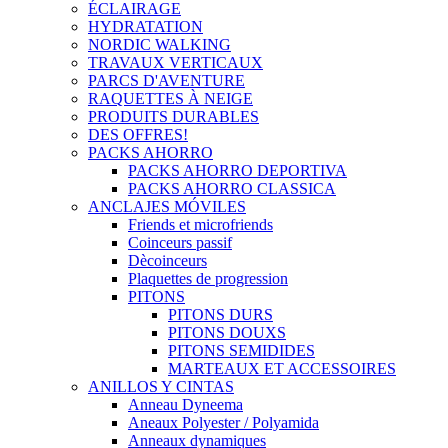
ÉCLAIRAGE
HYDRATATION
NORDIC WALKING
TRAVAUX VERTICAUX
PARCS D'AVENTURE
RAQUETTES À NEIGE
PRODUITS DURABLES
DES OFFRES!
PACKS AHORRO
PACKS AHORRO DEPORTIVA
PACKS AHORRO CLASSICA
ANCLAJES MÓVILES
Friends et microfriends
Coinceurs passif
Dècoinceurs
Plaquettes de progression
PITONS
PITONS DURS
PITONS DOUXS
PITONS SEMIDIDES
MARTEAUX ET ACCESSOIRES
ANILLOS Y CINTAS
Anneau Dyneema
Aneaux Polyester / Polyamida
Anneaux dynamiques