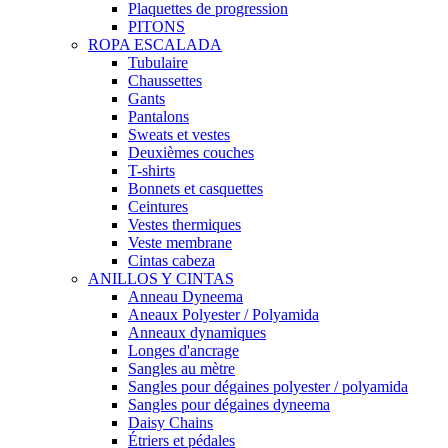
Plaquettes de progression
PITONS
ROPA ESCALADA
Tubulaire
Chaussettes
Gants
Pantalons
Sweats et vestes
Deuxièmes couches
T-shirts
Bonnets et casquettes
Ceintures
Vestes thermiques
Veste membrane
Cintas cabeza
ANILLOS Y CINTAS
Anneau Dyneema
Aneaux Polyester / Polyamida
Anneaux dynamiques
Longes d'ancrage
Sangles au mètre
Sangles pour dégaines polyester / polyamida
Sangles pour dégaines dyneema
Daisy Chains
Étriers et pédales