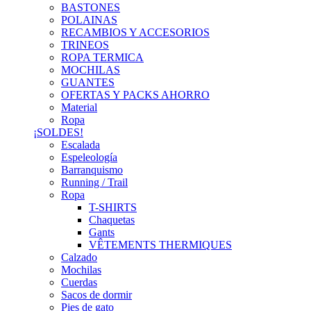
BASTONES
POLAINAS
RECAMBIOS Y ACCESORIOS
TRINEOS
ROPA TERMICA
MOCHILAS
GUANTES
OFERTAS Y PACKS AHORRO
Material
Ropa
¡SOLDES!
Escalada
Espeleología
Barranquismo
Running / Trail
Ropa
T-SHIRTS
Chaquetas
Gants
VÊTEMENTS THERMIQUES
Calzado
Mochilas
Cuerdas
Sacos de dormir
Pies de gato