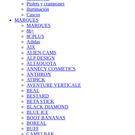
Piolets y crampones
Iluminación
Cascos
MARQUES
MARQUES
8b+
8CPLUS
Adidas
AIX
ALIEN CAMS
ALP DESIGN
ALTAQUOTA
ANNECY COSMETICS
ANTHRON
ATIPICK
AVENTURE VERTICALE
BEAL
BESTARD
BETA STICK
BLACK DIAMOND
BLUE ICE
BOOT BANANAS
BOREAL
BUFF
CAMELBAK