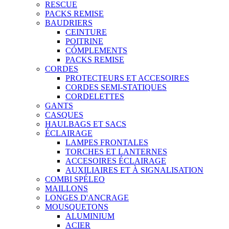
RESCUE
PACKS REMISE
BAUDRIERS
CEINTURE
POITRINE
CÓMPLEMENTS
PACKS REMISE
CORDES
PROTECTEURS ET ACCESOIRES
CORDES SEMI-STATIQUES
CORDELETTES
GANTS
CASQUES
HAULBAGS ET SACS
ÉCLAIRAGE
LAMPES FRONTALES
TORCHES ET LANTERNES
ACCESOIRES ÉCLAIRAGE
AUXILIAIRES ET À SIGNALISATION
COMBI SPÉLEO
MAILLONS
LONGES D'ANCRAGE
MOUSQUETONS
ALUMINIUM
ACIER