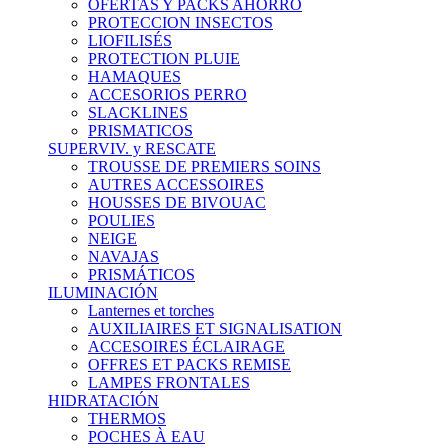
OFERTAS Y PACKS AHORRO
PROTECCION INSECTOS
LIOFILISÉS
PROTECTION PLUIE
HAMAQUES
ACCESORIOS PERRO
SLACKLINES
PRISMATICOS
SUPERVIV. y RESCATE
TROUSSE DE PREMIERS SOINS
AUTRES ACCESSOIRES
HOUSSES DE BIVOUAC
POULIES
NEIGE
NAVAJAS
PRISMÁTICOS
ILUMINACIÓN
Lanternes et torches
AUXILIAIRES ET SIGNALISATION
ACCESOIRES ÉCLAIRAGE
OFFRES ET PACKS REMISE
LAMPES FRONTALES
HIDRATACIÓN
THERMOS
POCHES À EAU