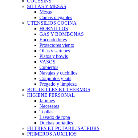
COUSSINS
SILLAS Y MESAS
Mesas
Camas plegables
UTENSILIOS COCINA
HORNILLOS
GAS Y BOMBONAS
Encendedores
Protectores viento
Ollas y sartenes
Platos y bowls
VASOS
Cubiertos
Navajas y cuchillos
Conjuntos y kits
Fregado y limpieza
BOUTEILLES ET THERMOS
HIGIENE PERSONAL
Jabones
Neceseres
Toallas
Lavado de ropa
Duchas portatiles
FILTRES ET POTABILISATEURS
PRIMEROS AUXILIOS