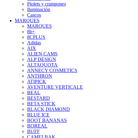
Piolets y crampones
Iluminación
Cascos
MARQUES
MARQUES
8b+
8CPLUS
Adidas
AIX
ALIEN CAMS
ALP DESIGN
ALTAQUOTA
ANNECY COSMETICS
ANTHRON
ATIPICK
AVENTURE VERTICALE
BEAL
BESTARD
BETA STICK
BLACK DIAMOND
BLUE ICE
BOOT BANANAS
BOREAL
BUFF
CAMELBAK