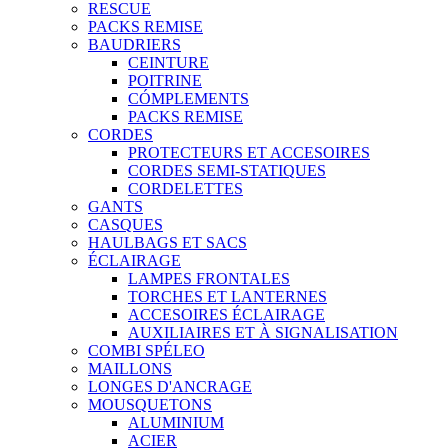
RESCUE
PACKS REMISE
BAUDRIERS
CEINTURE
POITRINE
CÓMPLEMENTS
PACKS REMISE
CORDES
PROTECTEURS ET ACCESOIRES
CORDES SEMI-STATIQUES
CORDELETTES
GANTS
CASQUES
HAULBAGS ET SACS
ÉCLAIRAGE
LAMPES FRONTALES
TORCHES ET LANTERNES
ACCESOIRES ÉCLAIRAGE
AUXILIAIRES ET À SIGNALISATION
COMBI SPÉLEO
MAILLONS
LONGES D'ANCRAGE
MOUSQUETONS
ALUMINIUM
ACIER