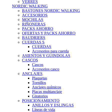
VERRES
NORDIC WALKING
BASTONES NORDIC WALKING
ACCESORIOS
MOCHILAS
RIÑONERAS
PACKS AHORRO
OFERTAS Y PACKS AHORRO
BAUDRIERS
CUERDAS S
CUERDAS
Accesorios para cuerda
ASIENTOS Y GUINDOLAS
CASCOS
Cascos
Accesorios casco
ANCLAJES
Plaquetas
Tornillos
Anclajes químicos
Placas multianclaje
Giratorios
POSICIONAMIENTO
ANILLOS Y ESLINGAS
Líneas de vida