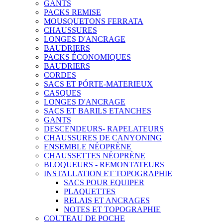
GANTS
PACKS REMISE
MOUSQUETONS FERRATA
CHAUSSURES
LONGES D'ANCRAGE
BAUDRIERS
PACKS ÉCONOMIQUES
BAUDRIERS
CORDES
SACS ET PÓRTE-MATERIEUX
CASQUES
LONGES D'ANCRAGE
SACS ET BARILS ETANCHES
GANTS
DESCENDEURS- RAPELATEURS
CHAUSSURES DE CANYONING
ENSEMBLE NÉOPRÈNE
CHAUSSETTES NÉOPRÈNE
BLOQUEURS - REMONTATEURS
INSTALLATION ET TOPOGRAPHIE
SACS POUR EQUIPER
PLAQUETTES
RELAIS ET ANCRAGES
NOTES ET TOPOGRAPHIE
COUTEAU DE POCHE