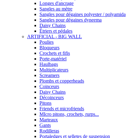
Longes d'ancrage
Sangles au mètre
Sangles pour dégaines polyester / polyamida
Sangles pour dégaines dyneema
Daisy Chains
Étriers et pédales
ARTIFICIAL - BIG WALL
Poulies
Bloqueurs
Crochets et fifis
Porte-matériel
Haulbags
Multiplicateurs
Screamers
Plombs et copperheads
Coinceurs
Daisy Chains
Décoinceurs
Pitons
Friends et microfriends
MIcro pitons, crochets, rurps...
Marteaux
Gants
Rodilleras
Portaledges et selletes de suspension