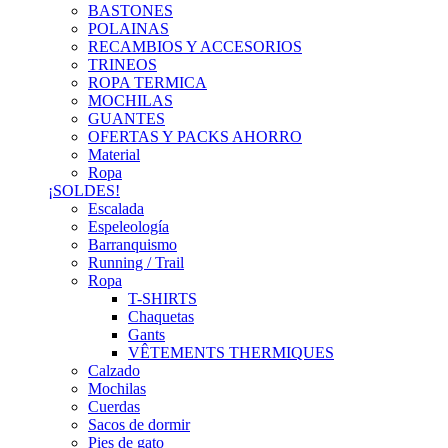
BASTONES
POLAINAS
RECAMBIOS Y ACCESORIOS
TRINEOS
ROPA TERMICA
MOCHILAS
GUANTES
OFERTAS Y PACKS AHORRO
Material
Ropa
¡SOLDES!
Escalada
Espeleología
Barranquismo
Running / Trail
Ropa
T-SHIRTS
Chaquetas
Gants
VÊTEMENTS THERMIQUES
Calzado
Mochilas
Cuerdas
Sacos de dormir
Pies de gato