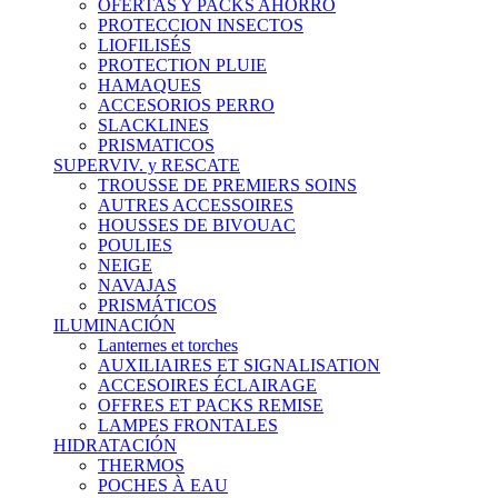
OFERTAS Y PACKS AHORRO
PROTECCION INSECTOS
LIOFILISÉS
PROTECTION PLUIE
HAMAQUES
ACCESORIOS PERRO
SLACKLINES
PRISMATICOS
SUPERVIV. y RESCATE
TROUSSE DE PREMIERS SOINS
AUTRES ACCESSOIRES
HOUSSES DE BIVOUAC
POULIES
NEIGE
NAVAJAS
PRISMÁTICOS
ILUMINACIÓN
Lanternes et torches
AUXILIAIRES ET SIGNALISATION
ACCESOIRES ÉCLAIRAGE
OFFRES ET PACKS REMISE
LAMPES FRONTALES
HIDRATACIÓN
THERMOS
POCHES À EAU