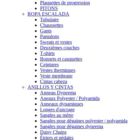
Plaquettes de progression
PITONS
ROPA ESCALADA
Tubulaire
Chaussettes
Gants
Pantalons
Sweats et vestes
Deuxièmes couches
T-shirts
Bonnets et casquettes
Ceintures
Vestes thermiques
Veste membrane
Cintas cabeza
ANILLOS Y CINTAS
Anneau Dyneema
Aneaux Polyester / Polyamida
Anneaux dynamiques
Longes d'ancrage
Sangles au mètre
Sangles pour dégaines polyester / polyamida
Sangles pour dégaines dyneema
Daisy Chains
Étriers et pédales