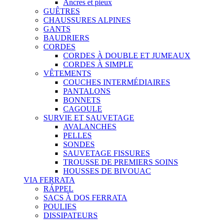
Ancres et pieux
GUÊTRES
CHAUSSURES ALPINES
GANTS
BAUDRIERS
CORDES
CORDES À DOUBLE ET JUMEAUX
CORDES À SIMPLE
VÊTEMENTS
COUCHES INTERMÉDIAIRES
PANTALONS
BONNETS
CAGOULE
SURVIE ET SAUVETAGE
AVALANCHES
PELLES
SONDES
SAUVETAGE FISSURES
TROUSSE DE PREMIERS SOINS
HOUSSES DE BIVOUAC
VIA FERRATA
RÁPPEL
SACS À DOS FERRATA
POULIES
DISSIPATEURS