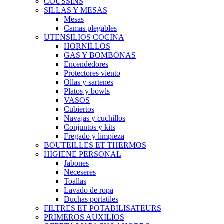
COUSSINS
SILLAS Y MESAS
Mesas
Camas plegables
UTENSILIOS COCINA
HORNILLOS
GAS Y BOMBONAS
Encendedores
Protectores viento
Ollas y sartenes
Platos y bowls
VASOS
Cubiertos
Navajas y cuchillos
Conjuntos y kits
Fregado y limpieza
BOUTEILLES ET THERMOS
HIGIENE PERSONAL
Jabones
Neceseres
Toallas
Lavado de ropa
Duchas portatiles
FILTRES ET POTABILISATEURS
PRIMEROS AUXILIOS