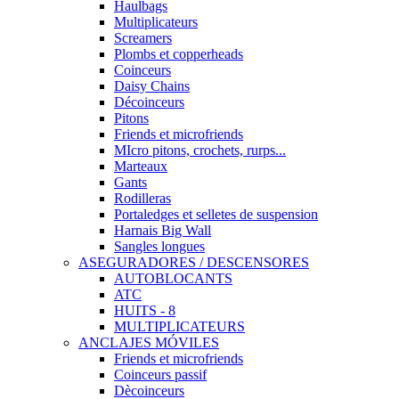
Haulbags
Multiplicateurs
Screamers
Plombs et copperheads
Coinceurs
Daisy Chains
Décoinceurs
Pitons
Friends et microfriends
MIcro pitons, crochets, rurps...
Marteaux
Gants
Rodilleras
Portaledges et selletes de suspension
Harnais Big Wall
Sangles longues
ASEGURADORES / DESCENSORES
AUTOBLOCANTS
ATC
HUITS - 8
MULTIPLICATEURS
ANCLAJES MÓVILES
Friends et microfriends
Coinceurs passif
Dècoinceurs