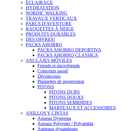
ÉCLAIRAGE
HYDRATATION
NORDIC WALKING
TRAVAUX VERTICAUX
PARCS D'AVENTURE
RAQUETTES À NEIGE
PRODUITS DURABLES
DES OFFRES!
PACKS AHORRO
PACKS AHORRO DEPORTIVA
PACKS AHORRO CLASSICA
ANCLAJES MÓVILES
Friends et microfriends
Coinceurs passif
Dècoinceurs
Plaquettes de progression
PITONS
PITONS DURS
PITONS DOUXS
PITONS SEMIDIDES
MARTEAUX ET ACCESSOIRES
ANILLOS Y CINTAS
Anneau Dyneema
Aneaux Polyester / Polyamida
Anneaux dynamiques