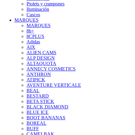
Piolets y crampones
Iluminación
Cascos
MARQUES
MARQUES
8b+
8CPLUS
Adidas
AIX
ALIEN CAMS
ALP DESIGN
ALTAQUOTA
ANNECY COSMETICS
ANTHRON
ATIPICK
AVENTURE VERTICALE
BEAL
BESTARD
BETA STICK
BLACK DIAMOND
BLUE ICE
BOOT BANANAS
BOREAL
BUFF
CAMELBAK