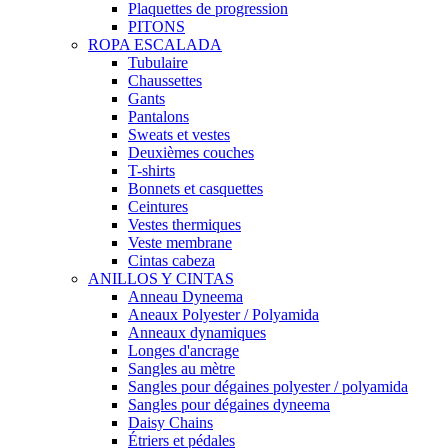
Plaquettes de progression
PITONS
ROPA ESCALADA
Tubulaire
Chaussettes
Gants
Pantalons
Sweats et vestes
Deuxièmes couches
T-shirts
Bonnets et casquettes
Ceintures
Vestes thermiques
Veste membrane
Cintas cabeza
ANILLOS Y CINTAS
Anneau Dyneema
Aneaux Polyester / Polyamida
Anneaux dynamiques
Longes d'ancrage
Sangles au mètre
Sangles pour dégaines polyester / polyamida
Sangles pour dégaines dyneema
Daisy Chains
Étriers et pédales