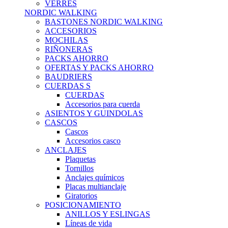
VERRES
NORDIC WALKING
BASTONES NORDIC WALKING
ACCESORIOS
MOCHILAS
RIÑONERAS
PACKS AHORRO
OFERTAS Y PACKS AHORRO
BAUDRIERS
CUERDAS S
CUERDAS
Accesorios para cuerda
ASIENTOS Y GUINDOLAS
CASCOS
Cascos
Accesorios casco
ANCLAJES
Plaquetas
Tornillos
Anclajes químicos
Placas multianclaje
Giratorios
POSICIONAMIENTO
ANILLOS Y ESLINGAS
Líneas de vida