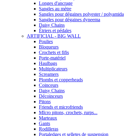
Longes d'ancrage
Sangles au mètre
Sangles pour dégaines polyester / polyamida
Sangles pour dégaines dyneema
Daisy Chains
Étriers et pédales
ARTIFICIAL - BIG WALL
Poulies
Bloqueurs
Crochets et fifis
Porte-matériel
Haulbags
Multiplicateurs
Screamers
Plombs et copperheads
Coinceurs
Daisy Chains
Décoinceurs
Pitons
Friends et microfriends
MIcro pitons, crochets, rurps...
Marteaux
Gants
Rodilleras
Portaledges et selletes de suspension