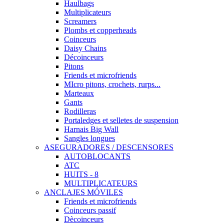
Haulbags
Multiplicateurs
Screamers
Plombs et copperheads
Coinceurs
Daisy Chains
Décoinceurs
Pitons
Friends et microfriends
MIcro pitons, crochets, rurps...
Marteaux
Gants
Rodilleras
Portaledges et selletes de suspension
Harnais Big Wall
Sangles longues
ASEGURADORES / DESCENSORES
AUTOBLOCANTS
ATC
HUITS - 8
MULTIPLICATEURS
ANCLAJES MÓVILES
Friends et microfriends
Coinceurs passif
Dècoinceurs