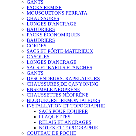
GANTS
PACKS REMISE
MOUSQUETONS FERRATA
CHAUSSURES
LONGES D'ANCRAGE
BAUDRIERS
PACKS ÉCONOMIQUES
BAUDRIERS
CORDES
SACS ET PÓRTE-MATERIEUX
CASQUES
LONGES D'ANCRAGE
SACS ET BARILS ETANCHES
GANTS
DESCENDEURS- RAPELATEURS
CHAUSSURES DE CANYONING
ENSEMBLE NÉOPRÈNE
CHAUSSETTES NÉOPRÈNE
BLOQUEURS - REMONTATEURS
INSTALLATION ET TOPOGRAPHIE
SACS POUR EQUIPER
PLAQUETTES
RELAIS ET ANCRAGES
NOTES ET TOPOGRAPHIE
COUTEAU DE POCHE