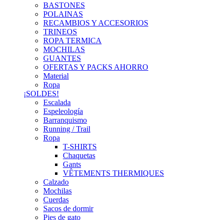
BASTONES
POLAINAS
RECAMBIOS Y ACCESORIOS
TRINEOS
ROPA TERMICA
MOCHILAS
GUANTES
OFERTAS Y PACKS AHORRO
Material
Ropa
¡SOLDES!
Escalada
Espeleología
Barranquismo
Running / Trail
Ropa
T-SHIRTS
Chaquetas
Gants
VÊTEMENTS THERMIQUES
Calzado
Mochilas
Cuerdas
Sacos de dormir
Pies de gato