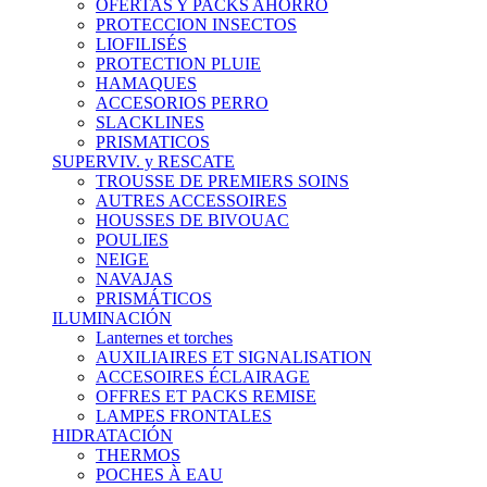
OFERTAS Y PACKS AHORRO
PROTECCION INSECTOS
LIOFILISÉS
PROTECTION PLUIE
HAMAQUES
ACCESORIOS PERRO
SLACKLINES
PRISMATICOS
SUPERVIV. y RESCATE
TROUSSE DE PREMIERS SOINS
AUTRES ACCESSOIRES
HOUSSES DE BIVOUAC
POULIES
NEIGE
NAVAJAS
PRISMÁTICOS
ILUMINACIÓN
Lanternes et torches
AUXILIAIRES ET SIGNALISATION
ACCESOIRES ÉCLAIRAGE
OFFRES ET PACKS REMISE
LAMPES FRONTALES
HIDRATACIÓN
THERMOS
POCHES À EAU