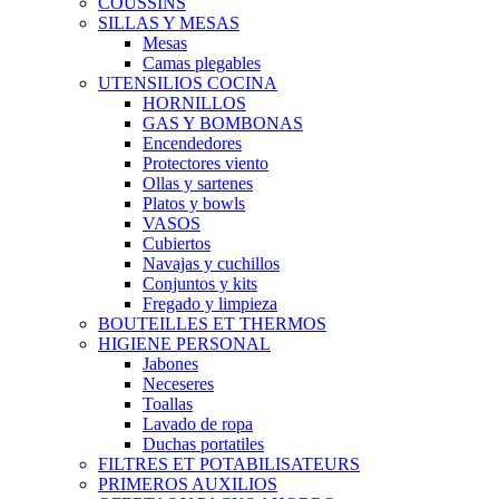
COUSSINS
SILLAS Y MESAS
Mesas
Camas plegables
UTENSILIOS COCINA
HORNILLOS
GAS Y BOMBONAS
Encendedores
Protectores viento
Ollas y sartenes
Platos y bowls
VASOS
Cubiertos
Navajas y cuchillos
Conjuntos y kits
Fregado y limpieza
BOUTEILLES ET THERMOS
HIGIENE PERSONAL
Jabones
Neceseres
Toallas
Lavado de ropa
Duchas portatiles
FILTRES ET POTABILISATEURS
PRIMEROS AUXILIOS