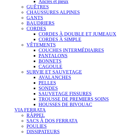
Ancres et pieux
GUÊTRES
CHAUSSURES ALPINES
GANTS
BAUDRIERS
CORDES
CORDES À DOUBLE ET JUMEAUX
CORDES À SIMPLE
VÊTEMENTS
COUCHES INTERMÉDIAIRES
PANTALONS
BONNETS
CAGOULE
SURVIE ET SAUVETAGE
AVALANCHES
PELLES
SONDES
SAUVETAGE FISSURES
TROUSSE DE PREMIERS SOINS
HOUSSES DE BIVOUAC
VIA FERRATA
RÁPPEL
SACS À DOS FERRATA
POULIES
DISSIPATEURS