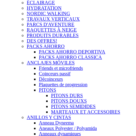
ÉCLAIRAGE
HYDRATATION
NORDIC WALKING
TRAVAUX VERTICAUX
PARCS D'AVENTURE
RAQUETTES À NEIGE
PRODUITS DURABLES
DES OFFRES!
PACKS AHORRO
PACKS AHORRO DEPORTIVA
PACKS AHORRO CLASSICA
ANCLAJES MÓVILES
Friends et microfriends
Coinceurs passif
Dècoinceurs
Plaquettes de progression
PITONS
PITONS DURS
PITONS DOUXS
PITONS SEMIDIDES
MARTEAUX ET ACCESSOIRES
ANILLOS Y CINTAS
Anneau Dyneema
Aneaux Polyester / Polyamida
Anneaux dynamiques