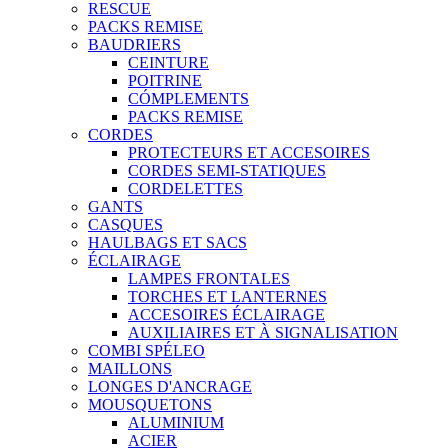
RESCUE
PACKS REMISE
BAUDRIERS
CEINTURE
POITRINE
CÓMPLEMENTS
PACKS REMISE
CORDES
PROTECTEURS ET ACCESOIRES
CORDES SEMI-STATIQUES
CORDELETTES
GANTS
CASQUES
HAULBAGS ET SACS
ÉCLAIRAGE
LAMPES FRONTALES
TORCHES ET LANTERNES
ACCESOIRES ÉCLAIRAGE
AUXILIAIRES ET À SIGNALISATION
COMBI SPÉLEO
MAILLONS
LONGES D'ANCRAGE
MOUSQUETONS
ALUMINIUM
ACIER