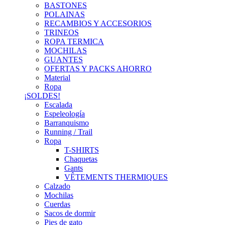
BASTONES
POLAINAS
RECAMBIOS Y ACCESORIOS
TRINEOS
ROPA TERMICA
MOCHILAS
GUANTES
OFERTAS Y PACKS AHORRO
Material
Ropa
¡SOLDES!
Escalada
Espeleología
Barranquismo
Running / Trail
Ropa
T-SHIRTS
Chaquetas
Gants
VÊTEMENTS THERMIQUES
Calzado
Mochilas
Cuerdas
Sacos de dormir
Pies de gato