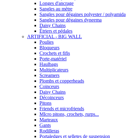
Longes d'ancrage
Sangles au mètre
Sangles pour dégaines polyester / polyamida
Sangles pour dégaines dyneema
Daisy Chains
Étriers et pédales
ARTIFICIAL - BIG WALL
Poulies
Bloqueurs
Crochets et fifis
Porte-matériel
Haulbags
Multiplicateurs
Screamers
Plombs et copperheads
Coinceurs
Daisy Chains
Décoinceurs
Pitons
Friends et microfriends
MIcro pitons, crochets, rurps...
Marteaux
Gants
Rodilleras
Portaledges et selletes de suspension