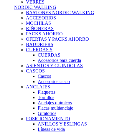
VERRES
NORDIC WALKING
BASTONES NORDIC WALKING
ACCESORIOS
MOCHILAS
RIÑONERAS
PACKS AHORRO
OFERTAS Y PACKS AHORRO
BAUDRIERS
CUERDAS S
CUERDAS
Accesorios para cuerda
ASIENTOS Y GUINDOLAS
CASCOS
Cascos
Accesorios casco
ANCLAJES
Plaquetas
Tornillos
Anclajes químicos
Placas multianclaje
Giratorios
POSICIONAMIENTO
ANILLOS Y ESLINGAS
Líneas de vida