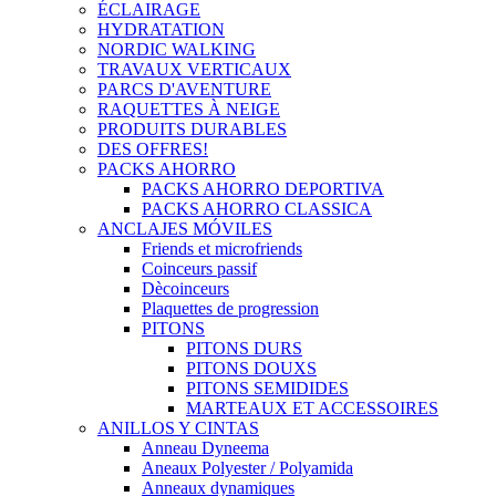
ÉCLAIRAGE
HYDRATATION
NORDIC WALKING
TRAVAUX VERTICAUX
PARCS D'AVENTURE
RAQUETTES À NEIGE
PRODUITS DURABLES
DES OFFRES!
PACKS AHORRO
PACKS AHORRO DEPORTIVA
PACKS AHORRO CLASSICA
ANCLAJES MÓVILES
Friends et microfriends
Coinceurs passif
Dècoinceurs
Plaquettes de progression
PITONS
PITONS DURS
PITONS DOUXS
PITONS SEMIDIDES
MARTEAUX ET ACCESSOIRES
ANILLOS Y CINTAS
Anneau Dyneema
Aneaux Polyester / Polyamida
Anneaux dynamiques