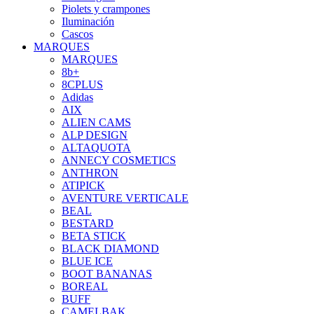
Piolets y crampones
Iluminación
Cascos
MARQUES
MARQUES
8b+
8CPLUS
Adidas
AIX
ALIEN CAMS
ALP DESIGN
ALTAQUOTA
ANNECY COSMETICS
ANTHRON
ATIPICK
AVENTURE VERTICALE
BEAL
BESTARD
BETA STICK
BLACK DIAMOND
BLUE ICE
BOOT BANANAS
BOREAL
BUFF
CAMELBAK