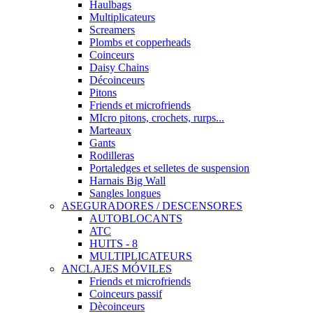
Haulbags
Multiplicateurs
Screamers
Plombs et copperheads
Coinceurs
Daisy Chains
Décoinceurs
Pitons
Friends et microfriends
MIcro pitons, crochets, rurps...
Marteaux
Gants
Rodilleras
Portaledges et selletes de suspension
Harnais Big Wall
Sangles longues
ASEGURADORES / DESCENSORES
AUTOBLOCANTS
ATC
HUITS - 8
MULTIPLICATEURS
ANCLAJES MÓVILES
Friends et microfriends
Coinceurs passif
Dècoinceurs