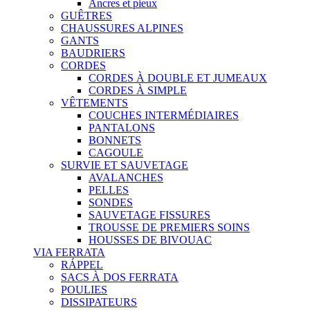
Ancres et pieux
GUÊTRES
CHAUSSURES ALPINES
GANTS
BAUDRIERS
CORDES
CORDES À DOUBLE ET JUMEAUX
CORDES À SIMPLE
VÊTEMENTS
COUCHES INTERMÉDIAIRES
PANTALONS
BONNETS
CAGOULE
SURVIE ET SAUVETAGE
AVALANCHES
PELLES
SONDES
SAUVETAGE FISSURES
TROUSSE DE PREMIERS SOINS
HOUSSES DE BIVOUAC
VIA FERRATA
RÁPPEL
SACS À DOS FERRATA
POULIES
DISSIPATEURS