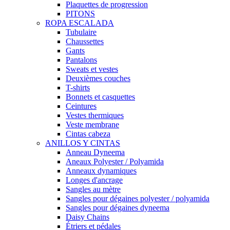
Plaquettes de progression
PITONS
ROPA ESCALADA
Tubulaire
Chaussettes
Gants
Pantalons
Sweats et vestes
Deuxièmes couches
T-shirts
Bonnets et casquettes
Ceintures
Vestes thermiques
Veste membrane
Cintas cabeza
ANILLOS Y CINTAS
Anneau Dyneema
Aneaux Polyester / Polyamida
Anneaux dynamiques
Longes d'ancrage
Sangles au mètre
Sangles pour dégaines polyester / polyamida
Sangles pour dégaines dyneema
Daisy Chains
Étriers et pédales