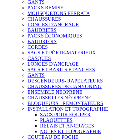
GANTS
PACKS REMISE
MOUSQUETONS FERRATA
CHAUSSURES
LONGES D'ANCRAGE
BAUDRIERS
PACKS ÉCONOMIQUES
BAUDRIERS
CORDES
SACS ET PÓRTE-MATERIEUX
CASQUES
LONGES D'ANCRAGE
SACS ET BARILS ETANCHES
GANTS
DESCENDEURS- RAPELATEURS
CHAUSSURES DE CANYONING
ENSEMBLE NÉOPRÈNE
CHAUSSETTES NÉOPRÈNE
BLOQUEURS - REMONTATEURS
INSTALLATION ET TOPOGRAPHIE
SACS POUR EQUIPER
PLAQUETTES
RELAIS ET ANCRAGES
NOTES ET TOPOGRAPHIE
COUTEAU DE POCHE