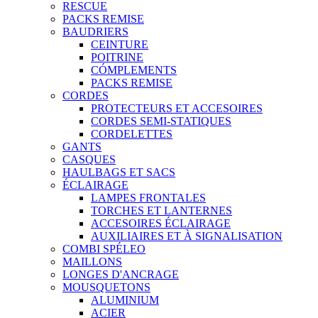
RESCUE
PACKS REMISE
BAUDRIERS
CEINTURE
POITRINE
CÓMPLEMENTS
PACKS REMISE
CORDES
PROTECTEURS ET ACCESOIRES
CORDES SEMI-STATIQUES
CORDELETTES
GANTS
CASQUES
HAULBAGS ET SACS
ÉCLAIRAGE
LAMPES FRONTALES
TORCHES ET LANTERNES
ACCESOIRES ÉCLAIRAGE
AUXILIAIRES ET À SIGNALISATION
COMBI SPÉLEO
MAILLONS
LONGES D'ANCRAGE
MOUSQUETONS
ALUMINIUM
ACIER