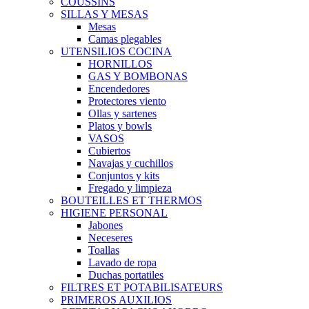
COUSSINS
SILLAS Y MESAS
Mesas
Camas plegables
UTENSILIOS COCINA
HORNILLOS
GAS Y BOMBONAS
Encendedores
Protectores viento
Ollas y sartenes
Platos y bowls
VASOS
Cubiertos
Navajas y cuchillos
Conjuntos y kits
Fregado y limpieza
BOUTEILLES ET THERMOS
HIGIENE PERSONAL
Jabones
Neceseres
Toallas
Lavado de ropa
Duchas portatiles
FILTRES ET POTABILISATEURS
PRIMEROS AUXILIOS