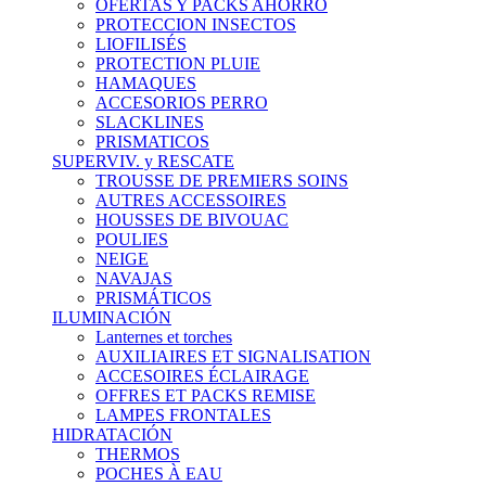
OFERTAS Y PACKS AHORRO
PROTECCION INSECTOS
LIOFILISÉS
PROTECTION PLUIE
HAMAQUES
ACCESORIOS PERRO
SLACKLINES
PRISMATICOS
SUPERVIV. y RESCATE
TROUSSE DE PREMIERS SOINS
AUTRES ACCESSOIRES
HOUSSES DE BIVOUAC
POULIES
NEIGE
NAVAJAS
PRISMÁTICOS
ILUMINACIÓN
Lanternes et torches
AUXILIAIRES ET SIGNALISATION
ACCESOIRES ÉCLAIRAGE
OFFRES ET PACKS REMISE
LAMPES FRONTALES
HIDRATACIÓN
THERMOS
POCHES À EAU