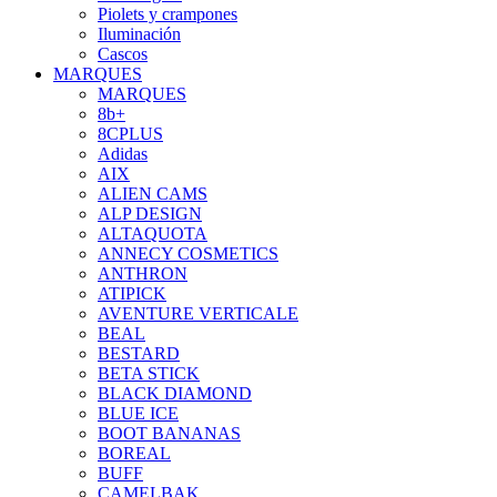
Piolets y crampones
Iluminación
Cascos
MARQUES
MARQUES
8b+
8CPLUS
Adidas
AIX
ALIEN CAMS
ALP DESIGN
ALTAQUOTA
ANNECY COSMETICS
ANTHRON
ATIPICK
AVENTURE VERTICALE
BEAL
BESTARD
BETA STICK
BLACK DIAMOND
BLUE ICE
BOOT BANANAS
BOREAL
BUFF
CAMELBAK