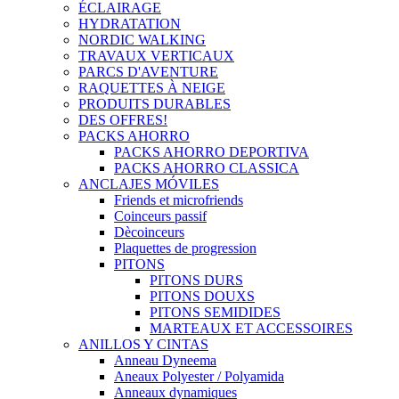
ÉCLAIRAGE
HYDRATATION
NORDIC WALKING
TRAVAUX VERTICAUX
PARCS D'AVENTURE
RAQUETTES À NEIGE
PRODUITS DURABLES
DES OFFRES!
PACKS AHORRO
PACKS AHORRO DEPORTIVA
PACKS AHORRO CLASSICA
ANCLAJES MÓVILES
Friends et microfriends
Coinceurs passif
Dècoinceurs
Plaquettes de progression
PITONS
PITONS DURS
PITONS DOUXS
PITONS SEMIDIDES
MARTEAUX ET ACCESSOIRES
ANILLOS Y CINTAS
Anneau Dyneema
Aneaux Polyester / Polyamida
Anneaux dynamiques