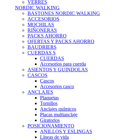
VERRES
NORDIC WALKING
BASTONES NORDIC WALKING
ACCESORIOS
MOCHILAS
RIÑONERAS
PACKS AHORRO
OFERTAS Y PACKS AHORRO
BAUDRIERS
CUERDAS S
CUERDAS
Accesorios para cuerda
ASIENTOS Y GUINDOLAS
CASCOS
Cascos
Accesorios casco
ANCLAJES
Plaquetas
Tornillos
Anclajes químicos
Placas multianclaje
Giratorios
POSICIONAMIENTO
ANILLOS Y ESLINGAS
Líneas de vida