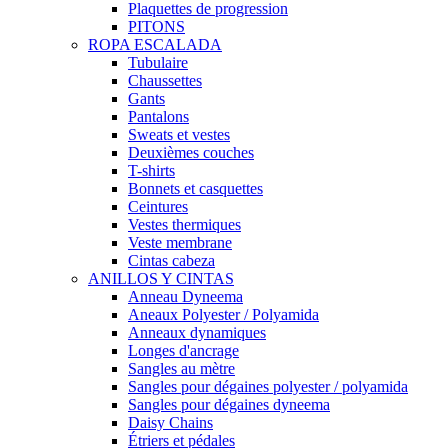
Plaquettes de progression
PITONS
ROPA ESCALADA
Tubulaire
Chaussettes
Gants
Pantalons
Sweats et vestes
Deuxièmes couches
T-shirts
Bonnets et casquettes
Ceintures
Vestes thermiques
Veste membrane
Cintas cabeza
ANILLOS Y CINTAS
Anneau Dyneema
Aneaux Polyester / Polyamida
Anneaux dynamiques
Longes d'ancrage
Sangles au mètre
Sangles pour dégaines polyester / polyamida
Sangles pour dégaines dyneema
Daisy Chains
Étriers et pédales