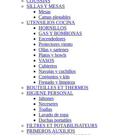
COUSSINS
SILLAS Y MESAS
Mesas
Camas plegables
UTENSILIOS COCINA
HORNILLOS
GAS Y BOMBONAS
Encendedores
Protectores viento
Ollas y sartenes
Platos y bowls
VASOS
Cubiertos
Navajas y cuchillos
Conjuntos y kits
Fregado y limpieza
BOUTEILLES ET THERMOS
HIGIENE PERSONAL
Jabones
Neceseres
Toallas
Lavado de ropa
Duchas portatiles
FILTRES ET POTABILISATEURS
PRIMEROS AUXILIOS