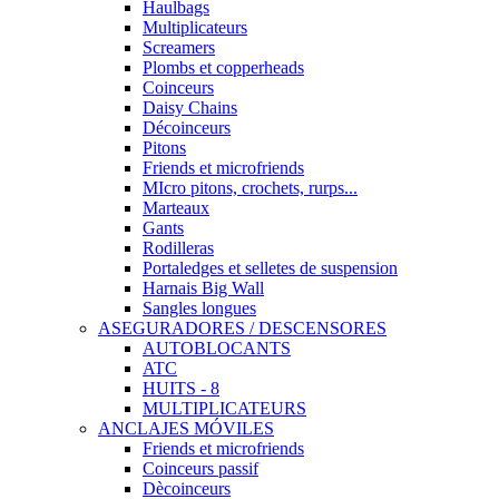
Haulbags
Multiplicateurs
Screamers
Plombs et copperheads
Coinceurs
Daisy Chains
Décoinceurs
Pitons
Friends et microfriends
MIcro pitons, crochets, rurps...
Marteaux
Gants
Rodilleras
Portaledges et selletes de suspension
Harnais Big Wall
Sangles longues
ASEGURADORES / DESCENSORES
AUTOBLOCANTS
ATC
HUITS - 8
MULTIPLICATEURS
ANCLAJES MÓVILES
Friends et microfriends
Coinceurs passif
Dècoinceurs