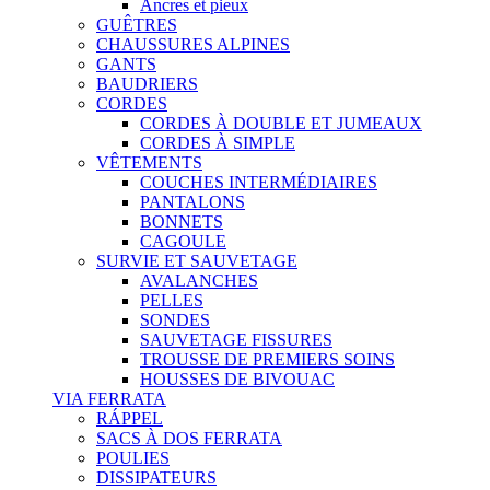
Ancres et pieux
GUÊTRES
CHAUSSURES ALPINES
GANTS
BAUDRIERS
CORDES
CORDES À DOUBLE ET JUMEAUX
CORDES À SIMPLE
VÊTEMENTS
COUCHES INTERMÉDIAIRES
PANTALONS
BONNETS
CAGOULE
SURVIE ET SAUVETAGE
AVALANCHES
PELLES
SONDES
SAUVETAGE FISSURES
TROUSSE DE PREMIERS SOINS
HOUSSES DE BIVOUAC
VIA FERRATA
RÁPPEL
SACS À DOS FERRATA
POULIES
DISSIPATEURS