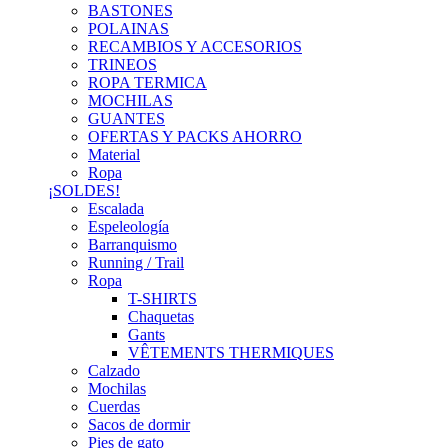
BASTONES
POLAINAS
RECAMBIOS Y ACCESORIOS
TRINEOS
ROPA TERMICA
MOCHILAS
GUANTES
OFERTAS Y PACKS AHORRO
Material
Ropa
¡SOLDES!
Escalada
Espeleología
Barranquismo
Running / Trail
Ropa
T-SHIRTS
Chaquetas
Gants
VÊTEMENTS THERMIQUES
Calzado
Mochilas
Cuerdas
Sacos de dormir
Pies de gato