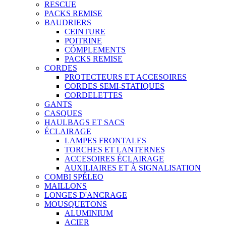
RESCUE
PACKS REMISE
BAUDRIERS
CEINTURE
POITRINE
CÓMPLEMENTS
PACKS REMISE
CORDES
PROTECTEURS ET ACCESOIRES
CORDES SEMI-STATIQUES
CORDELETTES
GANTS
CASQUES
HAULBAGS ET SACS
ÉCLAIRAGE
LAMPES FRONTALES
TORCHES ET LANTERNES
ACCESOIRES ÉCLAIRAGE
AUXILIAIRES ET À SIGNALISATION
COMBI SPÉLEO
MAILLONS
LONGES D'ANCRAGE
MOUSQUETONS
ALUMINIUM
ACIER