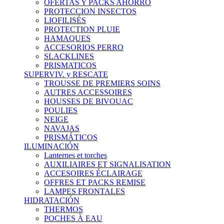
OFERTAS Y PACKS AHORRO
PROTECCION INSECTOS
LIOFILISÉS
PROTECTION PLUIE
HAMAQUES
ACCESORIOS PERRO
SLACKLINES
PRISMATICOS
SUPERVIV. y RESCATE
TROUSSE DE PREMIERS SOINS
AUTRES ACCESSOIRES
HOUSSES DE BIVOUAC
POULIES
NEIGE
NAVAJAS
PRISMÁTICOS
ILUMINACIÓN
Lanternes et torches
AUXILIAIRES ET SIGNALISATION
ACCESOIRES ÉCLAIRAGE
OFFRES ET PACKS REMISE
LAMPES FRONTALES
HIDRATACIÓN
THERMOS
POCHES À EAU