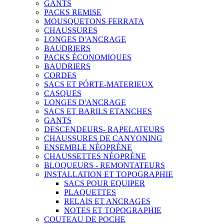
GANTS
PACKS REMISE
MOUSQUETONS FERRATA
CHAUSSURES
LONGES D'ANCRAGE
BAUDRIERS
PACKS ÉCONOMIQUES
BAUDRIERS
CORDES
SACS ET PÓRTE-MATERIEUX
CASQUES
LONGES D'ANCRAGE
SACS ET BARILS ETANCHES
GANTS
DESCENDEURS- RAPELATEURS
CHAUSSURES DE CANYONING
ENSEMBLE NÉOPRÈNE
CHAUSSETTES NÉOPRÈNE
BLOQUEURS - REMONTATEURS
INSTALLATION ET TOPOGRAPHIE
SACS POUR EQUIPER
PLAQUETTES
RELAIS ET ANCRAGES
NOTES ET TOPOGRAPHIE
COUTEAU DE POCHE